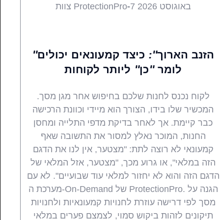
7 באוגוסט 2026
-
צוות ProtectionPro
חדשות
חידושים
טיפים
מוצרים
כל
מקצועיים
"הזנב הארוך": כיצד קמעונאים יכולים
לומר "כן" ליותר לקוחות
לקוח נכנס לחנות שלכם בחיפוש אחר מגן מסך.
המכשיר שלו בידו, הצורך הוא מיידי וכוונת הרכישה
כבר קיימת. אך לאחר בדיקת מדפי התלייה ומחסן
החנות, המוכר נאלץ למסור את התשובה שאף
קמעונאי לא רוצה לתת: "מצטער, אין לנו את הדגם
הזה במלאי", או גרוע מכך, "מצטער, אזל המלאי של
הדגם הזה והוא לא יחזור למלאי עוד שבועיים". לא עם
מערכת ה-On-Demand של ProtectionPro. הגנה על
מסך לפי דרישה עוזרת לחנויות קמעונאיות ולחנויות
תיקונים לזהות ביקוש סמוי, לצמצם פערים במלאי