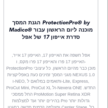
חדשות
חידושים
מוצרים
כל
הגנת המסך ProtectionPro® by
Madico® מוכנה ליום הראשון עבור
סדרת אייפון 17 של אפל
אפל חשפה את האייפון 17, האייפון 17 אייר,
האייפון 17 פרו והאייפון 17 פרו מקס, ו-
ProtectionPro מוכן כבר מהיום הראשון. כל עיצובי
מגני המסך זמינים כעת באפליקציות NEXUS 1.0
ו-NEO, ותואמים במלואם ל-Lite, Express,
ProCut Mini, ProCut XL ול-Nexera ONE החדש.
החל ממסכי ProMotion Super Retina XDR
בהירים יותר ועד למצלמות Pro גדולות יותר
ומצלמה קדמית חדשה בסגנון Center Stage, כל