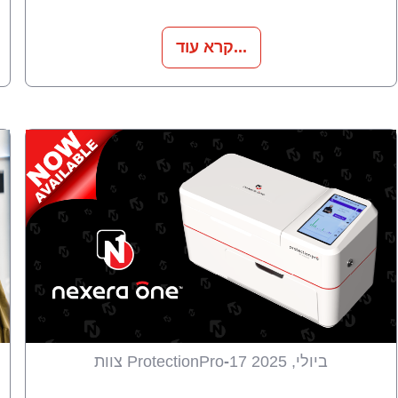
קרא עוד...
17 ביולי, 2025
-
צוות ProtectionPro
חידושים
מוצרים
חדשות
כל