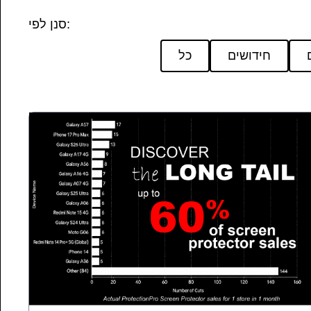
סנן לפי:
חידושים
כל