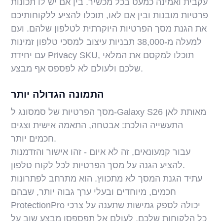
עקבית ואמינה כמעט בכל מכשיר. בין אם יש לו תכונות
פרטיות מובנות ובין אם לאו, תוכלו להציע ללקוחותיכם
את הגנת מסך הפרטיות היוקרתית לטלפון שלהם. ועם
למעלה מ-38,000 תבניות עיצוב למסכי טלפון זמינות
עם יחידת Privacy SKU, תוכלו למקסם את המלאי
שלכם ולעולם לא לפספס אף מבצע.
התמונה הגדולה יותר
מסך הפרטיות של סמסונג ל-Galaxy S26 מאותת לאן
התעשייה הולכת: אבטחה, התאמה אישית וצגים
חכמים יותר.
עבור קמעונאים, זה לא איום - זהו אישור והזדמנות
להציע הגנה על מסך הפרטיות לכל לקוח טלפון.
עתיד הגנת המסך לא מתכווץ. הוא מתרחב לפתרונות
חכמים, מיוחדים ובעלי ערך גבוה יותר, שבהם
ProtectionPro יכולה לספק גמישות שתענה על צרכי
כל הלקוחות שלכם. לעולם אל תפספסו מבצע שוב על