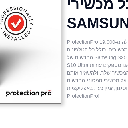
ל מכשירי
SAMSUN
ProtectionPro מציעה הגנה על מסך מלא עבור למעלה מ-19,000
מעלה מ-50,000 דפוסי מכשירים, כולל כל הטלפונים
החדשים של Samsung S25, S25+ ו-S25 Ultra. ה-Galaxy Tab S10+ ו-
S10 Ultra שהוכרזו לאחרונה מוכנים גם הם להגנה. אנו מספקים עורות
המכשיר שלך, ולהשאיר אותם
 על מכשירי סמסונג החדשים
גנון, זמין כעת באפליקציית
ProtectionPro!