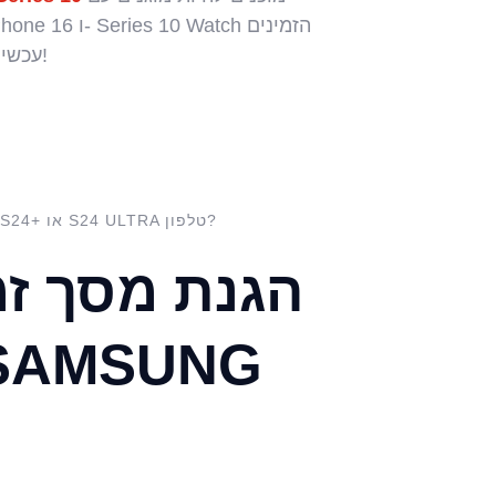
באפליקציות ProtectionPro עכשיו!
מקבל NEW SAMSUNG S24, S24+ או S24 ULTRA טלפון?
הגנת מסך זמ