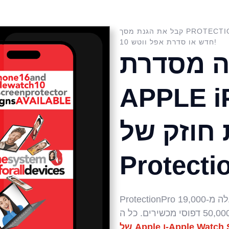
קבל את הגנת מסך PROTECTIONPRO האולטימטיבית עבור כל אפל אייפון 16
חדש או סדרת אפל ווטש 10!
ה מסדרת
APPLE i
חוזק של
Protecti
ProtectionPro מציעה הגנה על מסך מלא עבור למעלה מ-19,000
Apple Watch Series 1