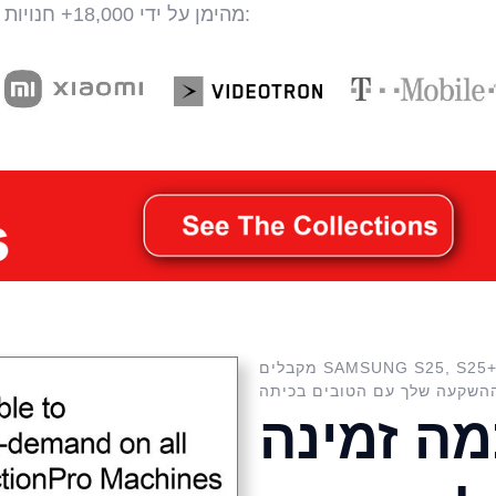
מהימן על ידי 18,000+ חנויות קמעונאיות ותיקונים ברחבי העולם כמו אלה:
מקבלים SAMSUNG S25, S25+, או S25 ULTRA PHONE חדש? הגן על
ה זמינה